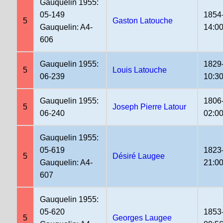
Gauquelin 1955:
05-149
1854
5
Gaston Latouche
Gauquelin: A4-
14:0
606
Gauquelin 1955:
1829
5
Louis Latouche
06-239
10:3
Gauquelin 1955:
1806
5
Joseph Pierre Latour
06-240
02:0
Gauquelin 1955:
05-619
1823
5
Désiré Laugee
Gauquelin: A4-
21:0
607
Gauquelin 1955:
05-620
1853
5
Georges Laugee