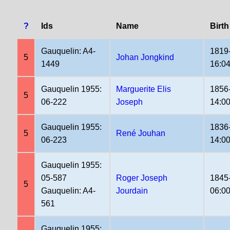
?
Ids
Name
Birth
Gauquelin: A4-
1819
5
Johan Jongkind
1449
16:04
Gauquelin 1955:
Marguerite Elis
1856
5
06-222
Joseph
14:0
Gauquelin 1955:
1836
5
René Jouhan
06-223
14:0
Gauquelin 1955:
05-587
Roger Joseph
1845
5
Gauquelin: A4-
Jourdain
06:0
561
Gauquelin 1955: