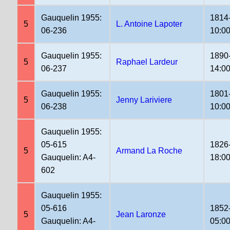
Gauquelin 1955:
1814
5
L. Antoine Lapoter
06-236
10:0
Gauquelin 1955:
1890
5
Raphael Lardeur
06-237
14:0
Gauquelin 1955:
1801
5
Jenny Lariviere
06-238
10:0
Gauquelin 1955:
05-615
1826
5
Armand La Roche
Gauquelin: A4-
18:0
602
Gauquelin 1955:
05-616
1852
5
Jean Laronze
Gauquelin: A4-
05:0