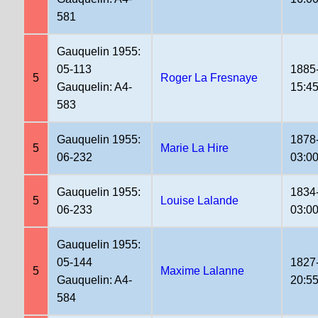
581
Gauquelin 1955:
05-113
1885
5
Roger La Fresnaye
Gauquelin: A4-
15:4
583
Gauquelin 1955:
1878
5
Marie La Hire
06-232
03:0
Gauquelin 1955:
1834
5
Louise Lalande
06-233
03:0
Gauquelin 1955:
05-144
1827
5
Maxime Lalanne
Gauquelin: A4-
20:55
584