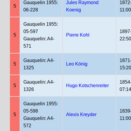
Gauquelin 1955:
Jules Raymond
1872
5
06-228
Koenig
11:0
Gauquelin 1955:
05-597
1897
5
Pierre Kohl
Gauquelin: A4-
22:50
571
Gauquelin: A4-
1871
5
Leo König
1325
15:2
Gauquelin: A4-
1854
5
Hugo Kotschenreiter
1326
07:1
Gauquelin 1955:
05-598
1839
5
Alexis Kreyder
Gauquelin: A4-
11:0
572