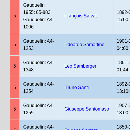
Gauquelin
1955: 05-883
1892-
5
François Salvat
Gauquelin: A4-
15:00
1006
Gauquelin: A4-
1901-
5
Edoardo Samartino
1253
04:00
Gauquelin: A4-
1861-
5
Leo Samberger
1348
01:44
Gauquelin: A4-
1892-
5
Bruno Santi
1254
13:10
Gauquelin: A4-
1907-
5
Giuseppe Santomaso
1255
18:00
Gauquelin: A4-
1859-