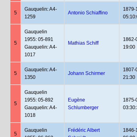
Gauquelin: A4-
1879-
5
Antonio Schiaffino
1259
05:10
Gauquelin
1955: 05-891
1862-
5
Mathias Schiff
Gauquelin: A4-
19:00
1017
Gauquelin: A4-
1807-
5
Johann Schirmer
1350
21:30
Gauquelin
1955: 05-892
Eugène
1875-
5
Gauquelin: A4-
Schlumberger
03:30
1018
Gauquelin
Frédéric Albert
1846-
5