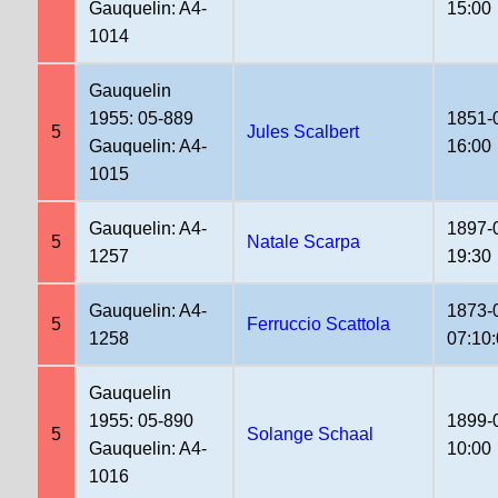
Gauquelin: A4-
15:00
1014
Gauquelin
1955: 05-889
1851-
5
Jules Scalbert
Gauquelin: A4-
16:00
1015
Gauquelin: A4-
1897-
5
Natale Scarpa
1257
19:30
Gauquelin: A4-
1873-
5
Ferruccio Scattola
1258
07:10
Gauquelin
1955: 05-890
1899-
5
Solange Schaal
Gauquelin: A4-
10:00
1016