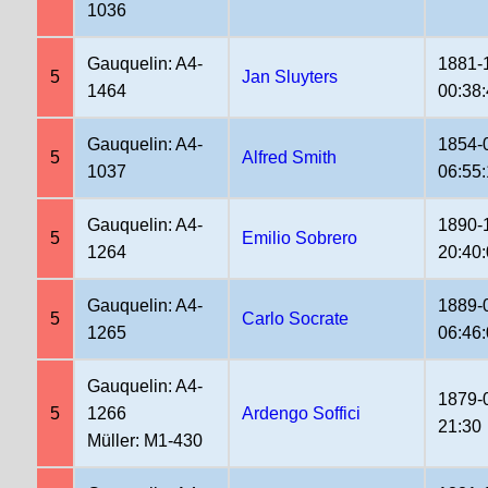
1036
Gauquelin: A4-
1881-
5
Jan Sluyters
1464
00:38
Gauquelin: A4-
1854-
5
Alfred Smith
1037
06:55
Gauquelin: A4-
1890-
5
Emilio Sobrero
1264
20:40
Gauquelin: A4-
1889-
5
Carlo Socrate
1265
06:46
Gauquelin: A4-
1879-
5
1266
Ardengo Soffici
21:30
Müller: M1-430