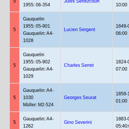
5
Jules Senezcourt
1955: 06-354
10:00
Gauquelin
1955: 05-901
1849-
5
Lucien Sergent
Gauquelin: A4-
06:00
1028
Gauquelin
1955: 05-902
1824-
5
Charles Serret
Gauquelin: A4-
07:00
1029
Gauquelin: A4-
1859-
5
1030
Georges Seurat
01:00
Müller: M2-524
Gauquelin: A4-
1883-
5
Gino Severini
1262
05:40