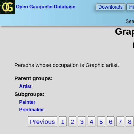
Open Gauquelin Database
Downloads
Hi
Sea
Grap
Persons whose occupation is Graphic artist.
Parent groups:
Artist
Subgroups:
Painter
Printmaker
Previous
1
2
3
4
5
6
7
8