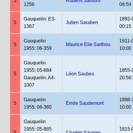
5
Rubens Santoro
1256
08:54
Gauquelin: E3-
1892-
5
Julien Saraben
1367
00:15
Gauquelin
1911-
5
Maurice Elie Sarthou
1955: 06-359
10:00
Gauquelin
1955: 05-884
1855-
5
Léon Saubes
Gauquelin: A4-
20:56
1007
Gauquelin
1898-
5
Emile Saudemont
1955: 06-360
10:00
Gauquelin
1955: 05-885
1815-
5
Charles Saunier