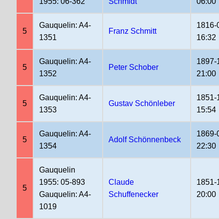
1955: 06-362
Schmidt
06:00
Gauquelin: A4-
1816-
5
Franz Schmitt
1351
16:32
Gauquelin: A4-
1897-
5
Peter Schober
1352
21:00
Gauquelin: A4-
1851-
5
Gustav Schönleber
1353
15:54
Gauquelin: A4-
1869-
5
Adolf Schönnenbeck
1354
22:30
Gauquelin
1955: 05-893
Claude
1851-
5
Gauquelin: A4-
Schuffenecker
20:00
1019