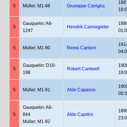
188
5
Müller: M1-88
Giuseppe Caniglia
16:
Gauquelin: A6-
188
5
Hendrik Cannegieter
1247
01:
191
5
Müller: M1-90
Remo Cantoni
04:
Gauquelin: D10-
190
5
Robert Cantwell
198
18:
190
5
Müller: M1-91
Aldo Capasso
00:
Gauquelin: A6-
189
5
844
Aldo Capitini
23:
Müller: M1-92