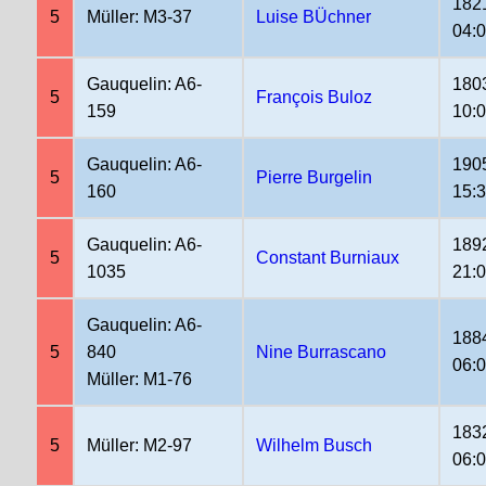
182
5
Müller: M3-37
Luise BÜchner
04:
Gauquelin: A6-
180
5
François Buloz
159
10:
Gauquelin: A6-
190
5
Pierre Burgelin
160
15:
Gauquelin: A6-
189
5
Constant Burniaux
1035
21:
Gauquelin: A6-
188
5
840
Nine Burrascano
06:
Müller: M1-76
183
5
Müller: M2-97
Wilhelm Busch
06: