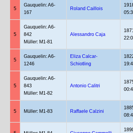
Gauquelin: A6-
191
5
Roland Caillois
167
05:
Gauquelin: A6-
187
5
842
Alessandro Caja
22:
Müller: M1-81
Gauquelin: A6-
Eliza Calcar-
182
5
1246
Schiotling
19:
Gauquelin: A6-
187
5
843
Antonio Calitri
00:
Müller: M1-82
188
5
Müller: M1-83
Raffaele Calzini
08:
189