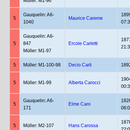
Müller: M1-96
Gauquelin: A6-
189
5
Maurice Careme
1040
07:
Gauquelin: A6-
187
5
847
Ercole Carletti
21:
Müller: M1-97
5
Müller: M1-100-98
Decio Carli
189
190
5
Müller: M1-99
Alberta Carocci
00:
Gauquelin: A6-
182
5
Elme Caro
171
06:
187
5
Müller: M2-107
Hans Carossa
22: