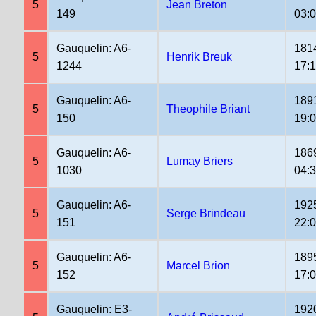
5
Jean Breton
149
03:
Gauquelin: A6-
181
5
Henrik Breuk
1244
17:1
Gauquelin: A6-
189
5
Theophile Briant
150
19:
Gauquelin: A6-
186
5
Lumay Briers
1030
04:
Gauquelin: A6-
192
5
Serge Brindeau
151
22:
Gauquelin: A6-
189
5
Marcel Brion
152
17:
Gauquelin: E3-
192