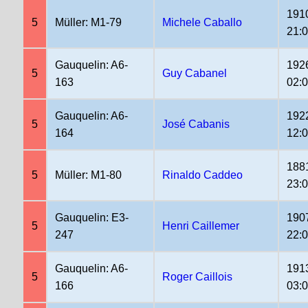
191
5
Müller: M1-79
Michele Caballo
21:
Gauquelin: A6-
192
5
Guy Cabanel
163
02:
Gauquelin: A6-
192
5
José Cabanis
164
12:
188
5
Müller: M1-80
Rinaldo Caddeo
23:
Gauquelin: E3-
190
5
Henri Caillemer
247
22:
Gauquelin: A6-
191
5
Roger Caillois
166
03: