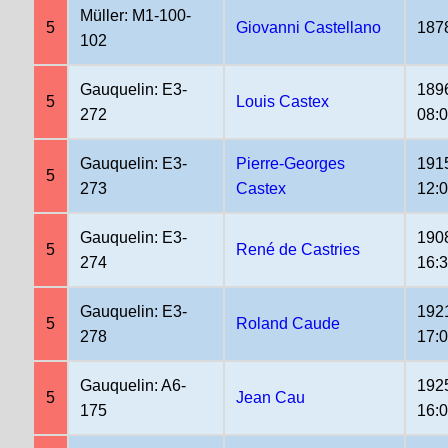
Müller: M1-100-
5
Giovanni Castellano
187
102
Gauquelin: E3-
189
5
Louis Castex
272
08:
Gauquelin: E3-
Pierre-Georges
191
5
273
Castex
12:
Gauquelin: E3-
190
5
René de Castries
274
16:
Gauquelin: E3-
192
5
Roland Caude
278
17:
Gauquelin: A6-
192
5
Jean Cau
175
16: