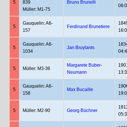
5
839
Bruno Brunelli
06:
Müller: M1-75
Gauquelin: A6-
184
5
Ferdinand Brunetiere
157
16:
Gauquelin: A6-
183
5
Jan Bruylants
1034
04:
Margarete Buber-
190
5
Müller: M3-36
Neumann
13:
Gauquelin: A6-
190
5
Max Bucaille
158
19:
181
5
Müller: M2-90
Georg Büchner
05: