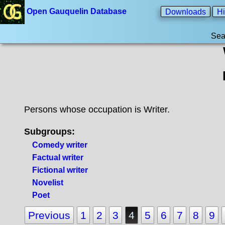
Open Gauquelin Database
Downloads
Hi
Sea
Persons whose occupation is Writer.
Subgroups:
Comedy writer
Factual writer
Fictional writer
Novelist
Poet
Previous
1
2
3
4
5
6
7
8
9