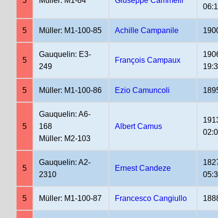
5
Müller: M1-84
Giuseppe Cammelli
06:
5
Müller: M1-100-85
Achille Campanile
190
Gauquelin: E3-
190
5
François Campaux
249
19:
5
Müller: M1-100-86
Ezio Camuncoli
189
Gauquelin: A6-
191
5
168
Albert Camus
02:
Müller: M2-103
Gauquelin: A2-
182
5
Ernest Candeze
2310
05:
5
Müller: M1-100-87
Francesco Cangiullo
188