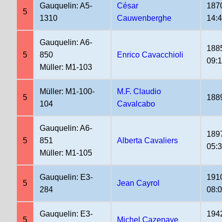
Gauquelin: A5-
César
187
5
1310
Cauwenberghe
14:
Gauquelin: A6-
188
5
850
Enrico Cavacchioli
09:
Müller: M1-103
Müller: M1-100-
M.F. Claudio
5
188
104
Cavalcabo
Gauquelin: A6-
189
5
851
Alberta Cavaliers
05:
Müller: M1-105
Gauquelin: E3-
191
5
Jean Cayrol
284
08:
Gauquelin: E3-
194
5
Michel Cazenave