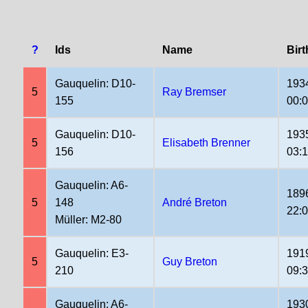
?
Ids
Name
Birt
Gauquelin: D10-
193
5
Ray Bremser
155
00:
Gauquelin: D10-
193
5
Elisabeth Brenner
156
03:
Gauquelin: A6-
189
5
148
André Breton
22:
Müller: M2-80
Gauquelin: E3-
191
5
Guy Breton
210
09:
Gauquelin: A6-
193