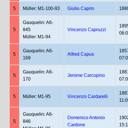
5
Müller: M1-100-93
Giulio Caprin
188
Gauquelin: A6-
189
5
845
Vincenzo Capruzzi
06:
Müller: M1-94
Gauquelin: A6-
185
5
Alfred Capus
169
07:
Gauquelin: A6-
188
5
Jerome Carcopino
170
07:
188
5
Müller: M1-95
Vincenzo Cardarelli
11:
Gauquelin: A6-
Domenico Antonio
190
5
846
Cardone
15: