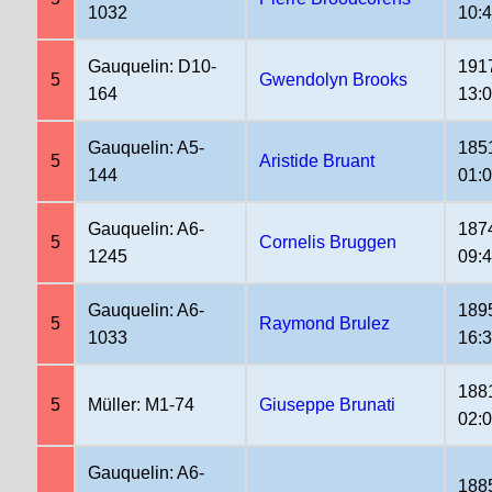
1032
10:
Gauquelin: D10-
191
5
Gwendolyn Brooks
164
13:
Gauquelin: A5-
185
5
Aristide Bruant
144
01:
Gauquelin: A6-
187
5
Cornelis Bruggen
1245
09:
Gauquelin: A6-
189
5
Raymond Brulez
1033
16:
188
5
Müller: M1-74
Giuseppe Brunati
02:
Gauquelin: A6-
188