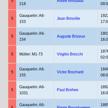
5
André Brissaud
218
09:
Gauquelin: A6-
192
5
Jean Brisville
153
17:
Gauquelin: A6-
180
5
Auguste Brizeux
154
16:
187
5
Müller: M1-73
Virgilio Brocchi
02:
Gauquelin: A6-
184
5
Victor Brochard
155
08:
Gauquelin: A6-
189
5
Paul Brohee
1031
16:
Gauquelin: A6-
188
5
Pierre Broodcorens