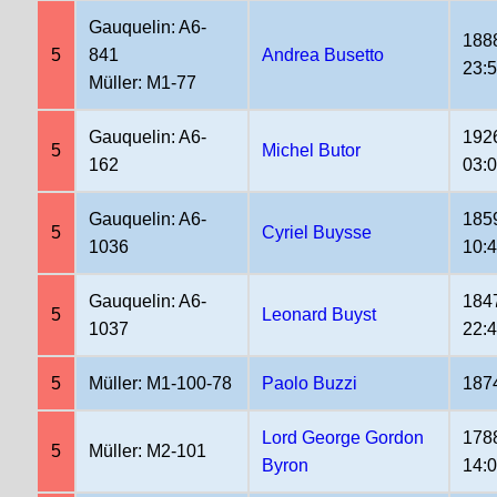
Gauquelin: A6-
188
5
841
Andrea Busetto
23:
Müller: M1-77
Gauquelin: A6-
192
5
Michel Butor
162
03:
Gauquelin: A6-
185
5
Cyriel Buysse
1036
10:
Gauquelin: A6-
184
5
Leonard Buyst
1037
22:
5
Müller: M1-100-78
Paolo Buzzi
187
Lord George Gordon
178
5
Müller: M2-101
Byron
14: