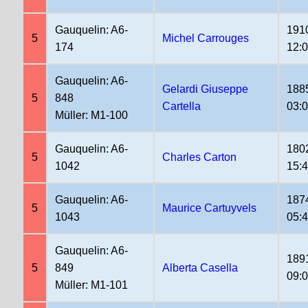
Gauquelin: A6-
191
5
Michel Carrouges
174
12:
Gauquelin: A6-
Gelardi Giuseppe
188
5
848
Cartella
03:
Müller: M1-100
Gauquelin: A6-
180
5
Charles Carton
1042
15:
Gauquelin: A6-
187
5
Maurice Cartuyvels
1043
05:
Gauquelin: A6-
189
5
849
Alberta Casella
09:
Müller: M1-101