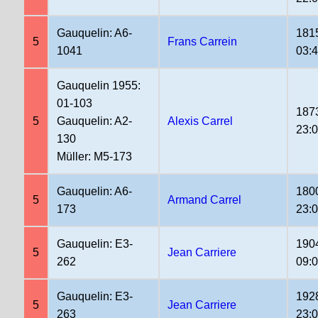
Gauquelin: A6-
181
5
Frans Carrein
1041
03:
Gauquelin 1955:
01-103
187
5
Gauquelin: A2-
Alexis Carrel
23:
130
Müller: M5-173
Gauquelin: A6-
180
5
Armand Carrel
173
23:
Gauquelin: E3-
190
5
Jean Carriere
262
09:
Gauquelin: E3-
192
5
Jean Carriere
263
23: