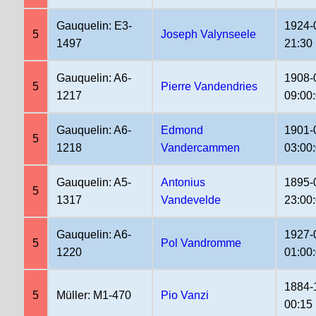
Gauquelin: E3-
1924-
5
Joseph Valynseele
1497
21:30
Gauquelin: A6-
1908-
5
Pierre Vandendries
1217
09:00
Gauquelin: A6-
Edmond
1901-
5
1218
Vandercammen
03:00
Gauquelin: A5-
Antonius
1895-
5
1317
Vandevelde
23:00
Gauquelin: A6-
1927-
5
Pol Vandromme
1220
01:00
1884-
5
Müller: M1-470
Pio Vanzi
00:15