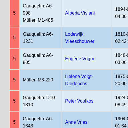
Gauquelin: A6-
1894-
5
998
Alberta Viviani
04:30
Müller: M1-485
Gauquelin: A6-
Lodewijk
1810-
5
1231
Vleeschouwer
02:42
Gauquelin: A6-
1848-
5
Eugène Vogüe
805
03:00
Helene Voigt-
1875-
5
Müller: M3-220
Diederichs
20:00
Gauquelin: D10-
1924-
5
Peter Voulkos
1310
08:45
Gauquelin: A6-
1904-
5
Anne Vries
1343
01:34