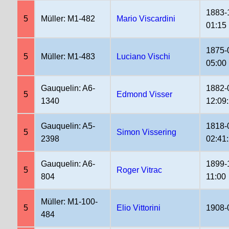
1883-
5
Müller: M1-482
Mario Viscardini
01:15
1875-
5
Müller: M1-483
Luciano Vischi
05:00
Gauquelin: A6-
1882-
5
Edmond Visser
1340
12:09
Gauquelin: A5-
1818-
5
Simon Vissering
2398
02:41
Gauquelin: A6-
1899-
5
Roger Vitrac
804
11:00
Müller: M1-100-
5
Elio Vittorini
1908-
484