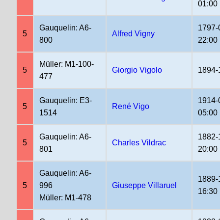
01:00
Gauquelin: A6-
1797-
5
Alfred Vigny
800
22:00
Müller: M1-100-
5
Giorgio Vigolo
1894-
477
Gauquelin: E3-
1914-
5
René Vigo
1514
05:00
Gauquelin: A6-
1882-
5
Charles Vildrac
801
20:00
Gauquelin: A6-
1889-
5
996
Giuseppe Villaruel
16:30
Müller: M1-478