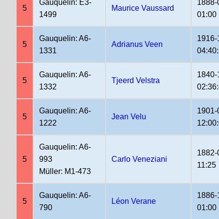
Gauquelin: E3-
1888-
5
Maurice Vaussard
1499
01:00
Gauquelin: A6-
1916-
5
Adrianus Veen
1331
04:40
Gauquelin: A6-
1840-
5
Tjeerd Velstra
1332
02:36
Gauquelin: A6-
1901-
5
Jean Velu
1222
12:00
Gauquelin: A6-
1882-
5
993
Carlo Veneziani
11:25
Müller: M1-473
Gauquelin: A6-
1886-
5
Léon Verane
790
01:00