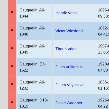
Gauquelin: A6-
1896-
5
Henrik Vries
1344
09:33
Gauquelin: A6-
1892-
5
Victor Vriesland
1346
04:41
Gauquelin: A6-
1907-
5
Theun Vries
1345
13:06
Gauquelin: E3-
1920-
5
Jules Vuillemin
1522
07:00
Gauquelin: A6-
1836-
5
Julien Vuylsteke
1232
01:15
Gauquelin: D10-
1926-
5
David Wagoner
1315
04:22