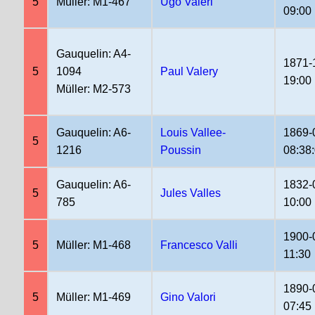
5
Müller: M1-467
Ugo Valeri
09:00
Gauquelin: A4-
1871-
5
1094
Paul Valery
19:00
Müller: M2-573
Gauquelin: A6-
Louis Vallee-
1869-
5
1216
Poussin
08:38
Gauquelin: A6-
1832-
5
Jules Valles
785
10:00
1900-
5
Müller: M1-468
Francesco Valli
11:30
1890-
5
Müller: M1-469
Gino Valori
07:45