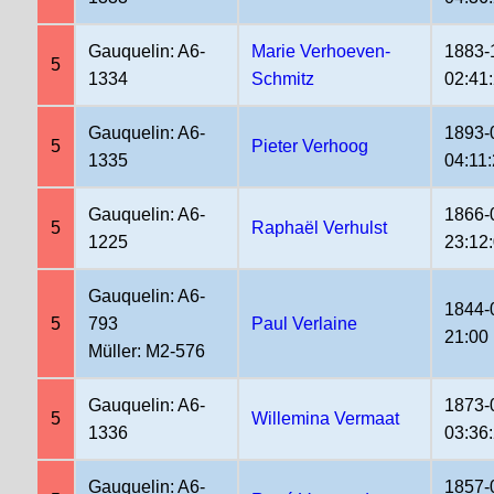
Gauquelin: A6-
Marie Verhoeven-
1883-
5
1334
Schmitz
02:41
Gauquelin: A6-
1893-
5
Pieter Verhoog
1335
04:11
Gauquelin: A6-
1866-
5
Raphaël Verhulst
1225
23:12
Gauquelin: A6-
1844-
5
793
Paul Verlaine
21:00
Müller: M2-576
Gauquelin: A6-
1873-
5
Willemina Vermaat
1336
03:36
Gauquelin: A6-
1857-