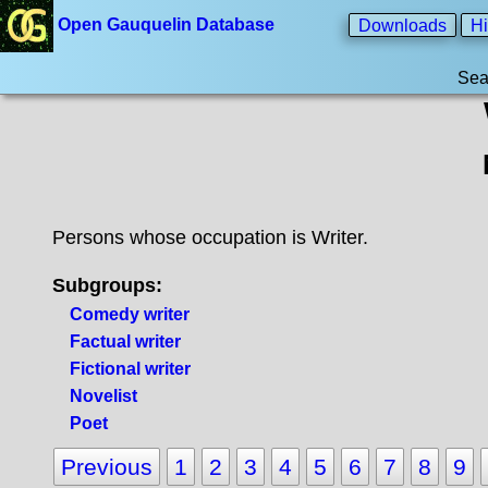
Open Gauquelin Database
Downloads
Hi
Sea
Persons whose occupation is Writer.
Subgroups:
Comedy writer
Factual writer
Fictional writer
Novelist
Poet
Previous
1
2
3
4
5
6
7
8
9