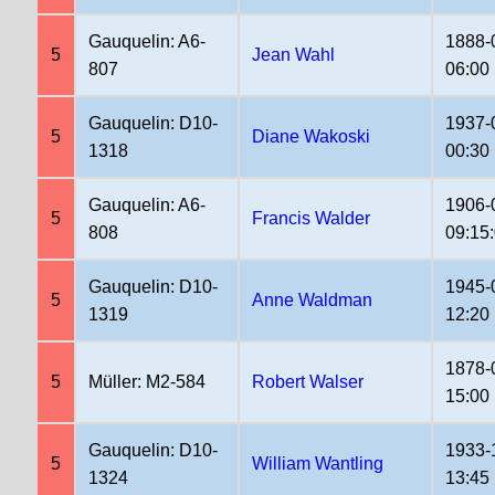
Gauquelin: A6-
1888-
5
Jean Wahl
807
06:00
Gauquelin: D10-
1937-
5
Diane Wakoski
1318
00:30
Gauquelin: A6-
1906-
5
Francis Walder
808
09:15
Gauquelin: D10-
1945-
5
Anne Waldman
1319
12:20
1878-
5
Müller: M2-584
Robert Walser
15:00
Gauquelin: D10-
1933-
5
William Wantling
1324
13:45