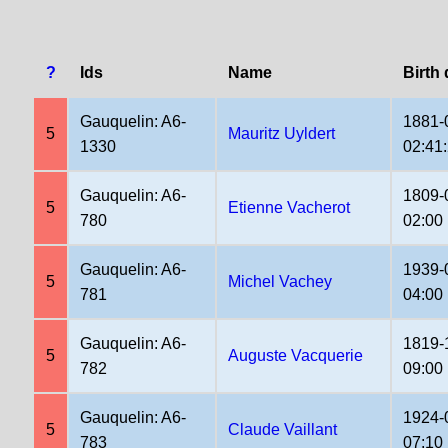
?
Ids
Name
Birth 
Gauquelin: A6-
1881-
5
Mauritz Uyldert
1330
02:41
Gauquelin: A6-
1809-
5
Etienne Vacherot
780
02:00
Gauquelin: A6-
1939-
5
Michel Vachey
781
04:00
Gauquelin: A6-
1819-
5
Auguste Vacquerie
782
09:00
Gauquelin: A6-
1924-
5
Claude Vaillant
783
07:10