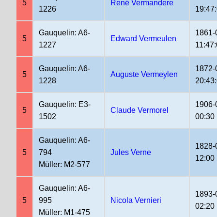
5
René Vermandere
1226
19:47
Gauquelin: A6-
1861-
5
Edward Vermeulen
1227
11:47
Gauquelin: A6-
1872-
5
Auguste Vermeylen
1228
20:43
Gauquelin: E3-
1906-
5
Claude Vermorel
1502
00:30
Gauquelin: A6-
1828-
5
794
Jules Verne
12:00
Müller: M2-577
Gauquelin: A6-
1893-
5
995
Nicola Vernieri
02:20
Müller: M1-475