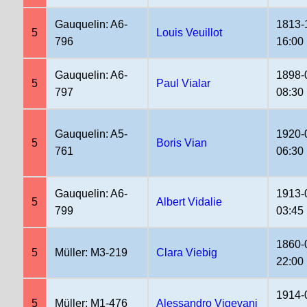
Gauquelin: A6-
1813-
5
Louis Veuillot
796
16:00
Gauquelin: A6-
1898-
5
Paul Vialar
797
08:30
Gauquelin: A5-
1920-
5
Boris Vian
761
06:30
Gauquelin: A6-
1913-
5
Albert Vidalie
799
03:45
1860-
5
Müller: M3-219
Clara Viebig
22:00
1914-
5
Müller: M1-476
Alessandro Vigevani