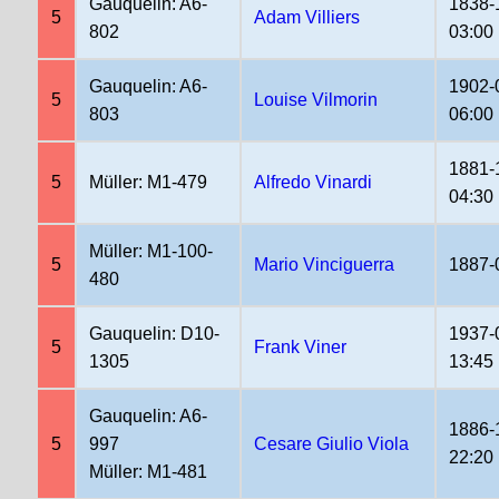
Gauquelin: A6-
1838-
5
Adam Villiers
802
03:00
Gauquelin: A6-
1902-
5
Louise Vilmorin
803
06:00
1881-
5
Müller: M1-479
Alfredo Vinardi
04:30
Müller: M1-100-
5
Mario Vinciguerra
1887-
480
Gauquelin: D10-
1937-
5
Frank Viner
1305
13:45
Gauquelin: A6-
1886-
5
997
Cesare Giulio Viola
22:20
Müller: M1-481