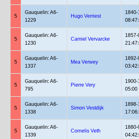
Gauquelin: A6-
1840-
5
Hugo Verriest
1229
08:47
Gauquelin: A6-
1857-
5
Camiel Vervarcke
1230
21:47
Gauquelin: A6-
1892-
5
Mea Verwey
1337
03:42
Gauquelin: A6-
1900-
5
Pierre Very
795
05:00
Gauquelin: A6-
1898-
5
Simon Vestdijk
1338
17:06
Gauquelin: A6-
1880-
5
Cornelis Veth
1339
04:42