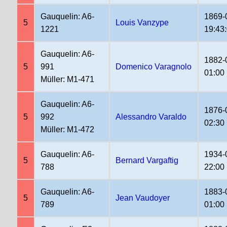
Gauquelin: A6-
1869-
5
Louis Vanzype
1221
19:43
Gauquelin: A6-
1882-
5
991
Domenico Varagnolo
01:00
Müller: M1-471
Gauquelin: A6-
1876-
5
992
Alessandro Varaldo
02:30
Müller: M1-472
Gauquelin: A6-
1934-
5
Bernard Vargaftig
788
22:00
Gauquelin: A6-
1883-
5
Jean Vaudoyer
789
01:00