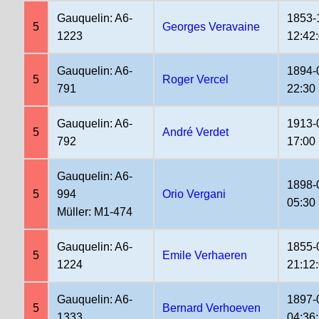
Gauquelin: A6-
1853-
5
Georges Veravaine
1223
12:42
Gauquelin: A6-
1894-
5
Roger Vercel
791
22:30
Gauquelin: A6-
1913-
5
André Verdet
792
17:00
Gauquelin: A6-
1898-
5
994
Orio Vergani
05:30
Müller: M1-474
Gauquelin: A6-
1855-
5
Emile Verhaeren
1224
21:12
Gauquelin: A6-
1897-
5
Bernard Verhoeven
1333
04:36