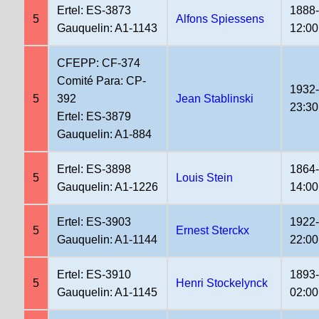
Ertel: ES-3873
1888-
5
Alfons Spiessens
Gauquelin: A1-1143
12:00
CFEPP: CF-374
Comité Para: CP-
1932
5
392
Jean Stablinski
23:30
Ertel: ES-3879
Gauquelin: A1-884
Ertel: ES-3898
1864
5
Louis Stein
Gauquelin: A1-1226
14:00
Ertel: ES-3903
1922
5
Ernest Sterckx
Gauquelin: A1-1144
22:00
Ertel: ES-3910
1893
5
Henri Stockelynck
Gauquelin: A1-1145
02:00