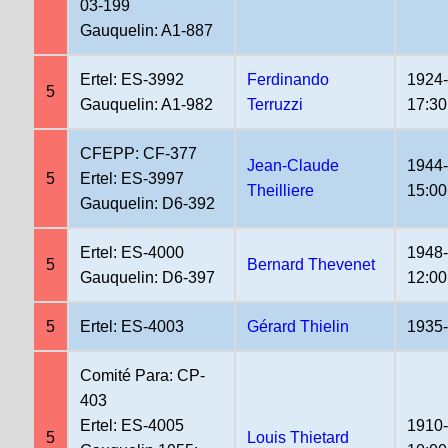
03-199
Gauquelin: A1-887
Ertel: ES-3992
Ferdinando
1924
5
Gauquelin: A1-982
Terruzzi
17:30
CFEPP: CF-377
Jean-Claude
1944
5
Ertel: ES-3997
Theilliere
15:00
Gauquelin: D6-392
Ertel: ES-4000
1948
5
Bernard Thevenet
Gauquelin: D6-397
12:00
5
Ertel: ES-4003
Gérard Thielin
1935
Comité Para: CP-
403
Ertel: ES-4005
1910
5
Louis Thietard