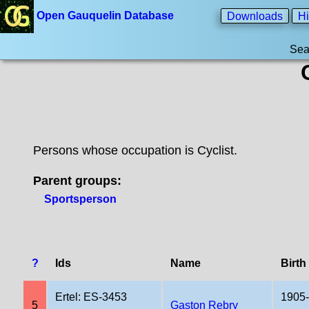
Open Gauquelin Database
Downloads
Hi
Sea
Persons whose occupation is Cyclist.
Parent groups:
Sportsperson
?
Ids
Name
Birth
Ertel: ES-3453
1905
5
Gaston Rebry