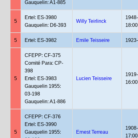
Gauquelin: A1-885
Ertel: ES-3980
1948
5
Willy Teirlinck
Gauquelin: D6-393
18:00
5
Ertel: ES-3982
Emile Teisseire
1923
CFEPP: CF-375
Comité Para: CP-
398
1919-
5
Ertel: ES-3983
Lucien Teisseire
16:00
Gauquelin 1955:
03-198
Gauquelin: A1-886
CFEPP: CF-376
Ertel: ES-3990
1908
5
Gauquelin 1955:
Ernest Terreau
17:00