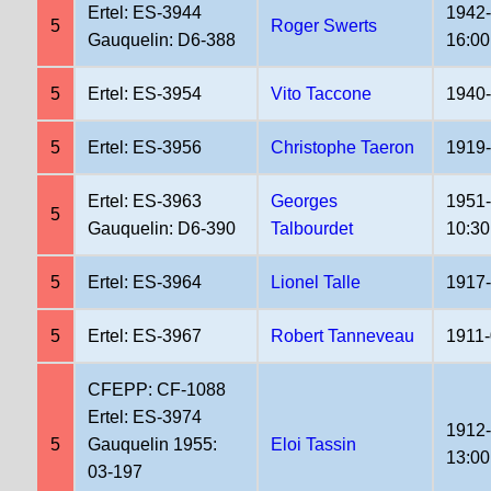
Ertel: ES-3944
1942
5
Roger Swerts
Gauquelin: D6-388
16:00
5
Ertel: ES-3954
Vito Taccone
1940
5
Ertel: ES-3956
Christophe Taeron
1919
Ertel: ES-3963
Georges
1951
5
Gauquelin: D6-390
Talbourdet
10:30
5
Ertel: ES-3964
Lionel Talle
1917
5
Ertel: ES-3967
Robert Tanneveau
1911-
CFEPP: CF-1088
Ertel: ES-3974
1912
5
Gauquelin 1955:
Eloi Tassin
13:00
03-197