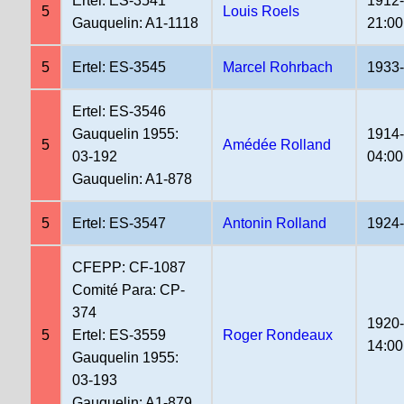
Ertel: ES-3541
1912
5
Louis Roels
Gauquelin: A1-1118
21:00
5
Ertel: ES-3545
Marcel Rohrbach
1933
Ertel: ES-3546
Gauquelin 1955:
1914
5
Amédée Rolland
03-192
04:00
Gauquelin: A1-878
5
Ertel: ES-3547
Antonin Rolland
1924
CFEPP: CF-1087
Comité Para: CP-
374
1920
5
Ertel: ES-3559
Roger Rondeaux
14:00
Gauquelin 1955:
03-193
Gauquelin: A1-879