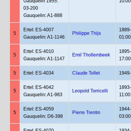
Gauquelin 1955:
10:00
03-200
Gauquelin: A1-888
Ertel: ES-4007
1889
5
Philippe Thijs
Gauquelin: A1-1146
01:00
Ertel: ES-4010
1895
5
Emil Thollembeek
Gauquelin: A1-1147
17:00
5
Ertel: ES-4034
Claude Tollet
1949
Ertel: ES-4042
1893
5
Leopold Torricelli
Gauquelin: A1-983
11:00
Ertel: ES-4059
1944
5
Pierre Trentin
Gauquelin: D6-398
03:00
Ertel: ES-4070
1934