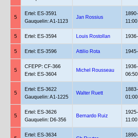
Ertel: ES-3591
1890
5
Jan Rossius
Gauquelin: A1-1123
11:00
5
Ertel: ES-3594
Louis Rostollan
1936
5
Ertel: ES-3596
Attilio Rota
1945
CFEPP: CF-366
1936
5
Michel Rousseau
Ertel: ES-3604
06:50
Ertel: ES-3622
1883
5
Walter Ruett
Gauquelin: A1-1225
01:00
Ertel: ES-3626
1925
5
Bernardo Ruiz
Gauquelin: D6-356
11:00
Ertel: ES-3634
1890