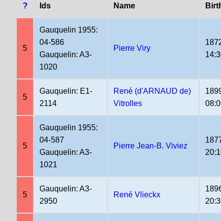
?
Ids
Name
Birt
Gauquelin 1955:
04-586
187
5
Pierre Viry
Gauquelin: A3-
14:
1020
Gauquelin: E1-
René (d'ARNAUD de)
189
5
2114
Vitrolles
08:
Gauquelin 1955:
04-587
187
5
Pierre Jean-B. Viviez
Gauquelin: A3-
20:
1021
Gauquelin: A3-
189
5
René Vlieckx
2950
20:3