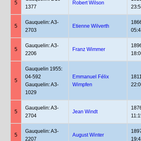
5
Robert Wilson
1377
23:
Gauquelin: A3-
186
5
Etienne Wilverth
2703
05:4
Gauquelin: A3-
189
5
Franz Wimmer
2206
18:
Gauquelin 1955:
04-592
Emmanuel Félix
181
5
Gauquelin: A3-
Wimpfen
22:
1029
Gauquelin: A3-
187
5
Jean Windt
2704
11:1
Gauquelin: A3-
189
5
August Winter
2207
19: