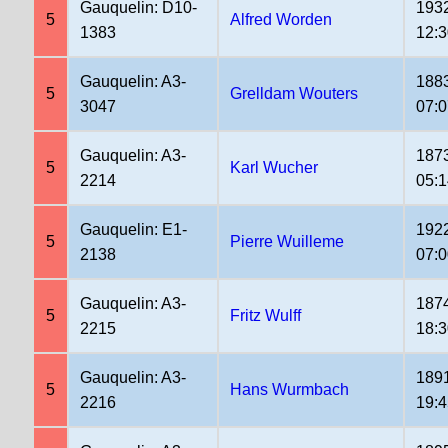
Gauquelin: D10-
193
5
Alfred Worden
1383
12:
Gauquelin: A3-
188
5
Grelldam Wouters
3047
07:0
Gauquelin: A3-
187
5
Karl Wucher
2214
05:
Gauquelin: E1-
192
5
Pierre Wuilleme
2138
07:
Gauquelin: A3-
187
5
Fritz Wulff
2215
18:
Gauquelin: A3-
189
5
Hans Wurmbach
2216
19: