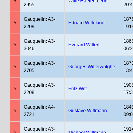
5
Witte Haelen Leon
2955
20:4
Gauquelin: A3-
187
5
Eduard Wittekind
2209
19:
Gauquelin: A3-
186
5
Everard Wittert
3046
06:2
Gauquelin: A3-
187
5
Georges Witterwulghe
2705
13:4
Gauquelin: A3-
190
5
Fritz Witt
2208
17:
Gauquelin: A4-
184
5
Gustave Wittmann
2721
09:
Gauquelin: A3-
191
5
Michael Wittmann