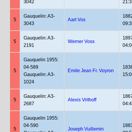
3042
21:3
Gauquelin: A3-
188
5
Aart Vos
3043
09:3
Gauquelin: A3-
189
5
Werner Voss
2191
04:
Gauquelin 1955:
04-589
183
5
Emile Jean Fr. Voyron
Gauquelin: A3-
15:
1024
Gauquelin: A3-
186
5
Alexis Vrithoff
2687
04:4
Gauquelin 1955:
04-590
188
5
Joseph Vuillemin