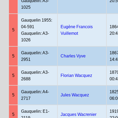
Gauquelin: A3-
20:5
1025
Gauquelin 1955:
04-591
Eugène Francois
186
5
Gauquelin: A3-
Vuillemot
20:4
1026
Gauquelin: A3-
186
5
Charles Vyve
2951
14:4
Gauquelin: A3-
187
5
Florian Wacquez
2688
00:4
Gauquelin: A4-
182
5
Jules Wacquez
2717
06:
Gauquelin: E1-
191
5
Jacques Wacrenier
2119
22: