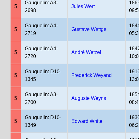
Gauquelin: A3-
186
5
Jules Wert
2698
09:5
Gauquelin: A4-
184
5
Gustave Wettge
2719
05:
Gauquelin: A4-
184
5
André Wetzel
2720
10:
Gauquelin: D10-
191
5
Frederick Weyand
1345
13:
Gauquelin: A3-
185
5
Auguste Weyns
2700
08:4
Gauquelin: D10-
193
5
Edward White
1349
06: