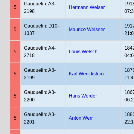
Gauquelin: A3-
191
5
Hermann Weiser
2198
07:
Gauquelin: D10-
191
5
Maurice Weisner
1337
21:
Gauquelin: A4-
184
5
Louis Welsch
2718
04:
Gauquelin: A3-
187
5
Karl Wenckstern
2199
11:4
Gauquelin: A3-
186
5
Hans Werder
2200
06:
Gauquelin: A3-
188
5
Anton Werr
2201
22: