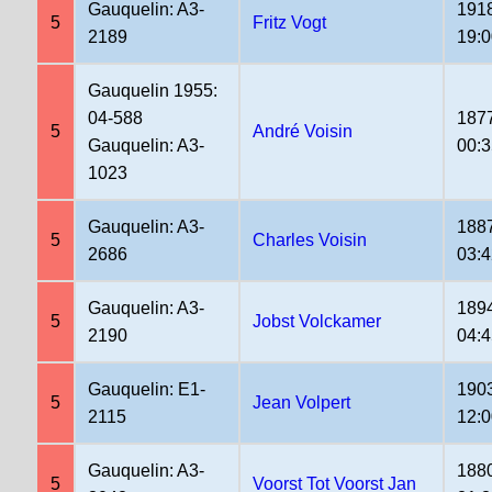
Gauquelin: A3-
191
5
Fritz Vogt
2189
19:
Gauquelin 1955:
04-588
187
5
André Voisin
Gauquelin: A3-
00:3
1023
Gauquelin: A3-
188
5
Charles Voisin
2686
03:4
Gauquelin: A3-
189
5
Jobst Volckamer
2190
04:
Gauquelin: E1-
190
5
Jean Volpert
2115
12:
Gauquelin: A3-
188
5
Voorst Tot Voorst Jan