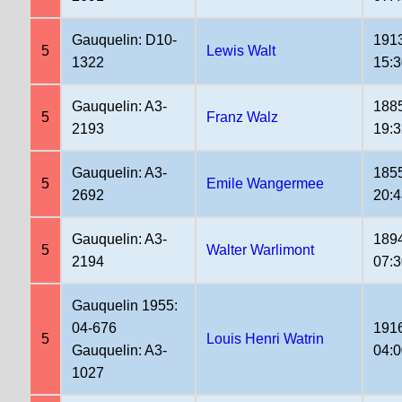
Gauquelin: D10-
191
5
Lewis Walt
1322
15:
Gauquelin: A3-
188
5
Franz Walz
2193
19:
Gauquelin: A3-
185
5
Emile Wangermee
2692
20:4
Gauquelin: A3-
189
5
Walter Warlimont
2194
07:
Gauquelin 1955:
04-676
191
5
Louis Henri Watrin
Gauquelin: A3-
04:0
1027