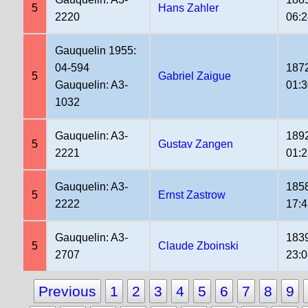
5
Hans Zahler
2220
06:
Gauquelin 1955:
04-594
187
5
Gabriel Zaigue
Gauquelin: A3-
01:
1032
Gauquelin: A3-
189
5
Gustav Zangen
2221
01:
Gauquelin: A3-
185
5
Ernst Zastrow
2222
17:
Gauquelin: A3-
183
5
Claude Zboinski
2707
23:0
Previous
1
2
3
4
5
6
7
8
9