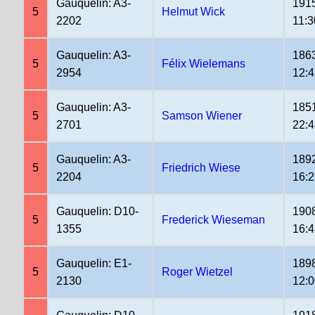
Gauquelin: A3-
191
5
Helmut Wick
2202
11:3
Gauquelin: A3-
186
5
Félix Wielemans
2954
12:4
Gauquelin: A3-
185
5
Samson Wiener
2701
22:4
Gauquelin: A3-
189
5
Friedrich Wiese
2204
16:
Gauquelin: D10-
190
5
Frederick Wieseman
1355
16:
Gauquelin: E1-
189
5
Roger Wietzel
2130
12: