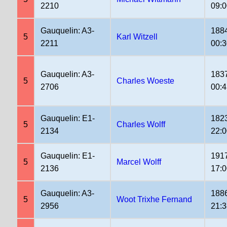
2210
09:
Gauquelin: A3-
188
5
Karl Witzell
2211
00:
Gauquelin: A3-
183
5
Charles Woeste
2706
00:4
Gauquelin: E1-
182
5
Charles Wolff
2134
22:
Gauquelin: E1-
191
5
Marcel Wolff
2136
17:
Gauquelin: A3-
188
5
Woot Trixhe Fernand
2956
21:3