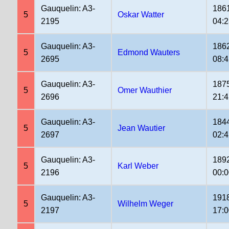
Gauquelin: A3-
186
5
Oskar Watter
2195
04:2
Gauquelin: A3-
186
5
Edmond Wauters
2695
08:4
Gauquelin: A3-
187
5
Omer Wauthier
2696
21:4
Gauquelin: A3-
184
5
Jean Wautier
2697
02:4
Gauquelin: A3-
189
5
Karl Weber
2196
00:
Gauquelin: A3-
191
5
Wilhelm Weger
2197
17: