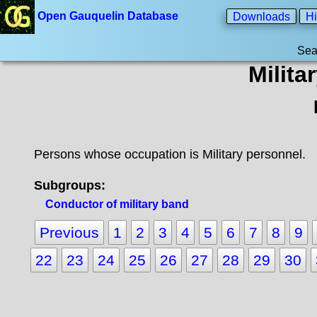
Open Gauquelin Database
Downloads
Hi
Sea
Milita
Persons whose occupation is Military personnel.
Subgroups:
Conductor of military band
Previous
1
2
3
4
5
6
7
8
9
22
23
24
25
26
27
28
29
30