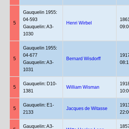
Gauquelin 1955:
04-593
186
5
Henri Wirbel
Gauquelin: A3-
09:
1030
Gauquelin 1955:
04-677
191
5
Bernard Wisdorff
Gauquelin: A3-
08:
1031
Gauquelin: D10-
191
5
William Wisman
1381
10:
Gauquelin: E1-
191
5
Jacques de Witasse
2133
22:
Gauquelin: A3-
185