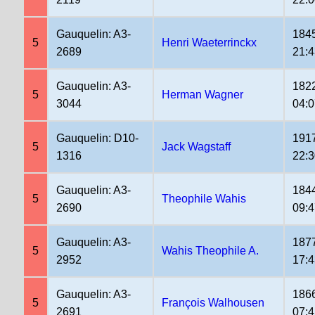
Gauquelin: A3-
184
5
Henri Waeterrinckx
2689
21:4
Gauquelin: A3-
182
5
Herman Wagner
3044
04:0
Gauquelin: D10-
191
5
Jack Wagstaff
1316
22:
Gauquelin: A3-
184
5
Theophile Wahis
2690
09:4
Gauquelin: A3-
187
5
Wahis Theophile A.
2952
17:4
Gauquelin: A3-
186
5
François Walhousen
2691
07:4