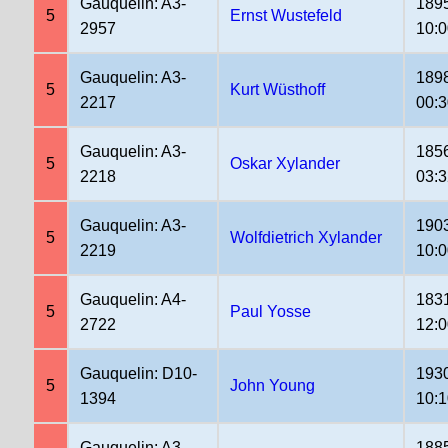
Gauquelin: A3-
189
5
Ernst Wustefeld
2957
10:0
Gauquelin: A3-
189
5
Kurt Wüsthoff
2217
00:
Gauquelin: A3-
185
5
Oskar Xylander
2218
03:
Gauquelin: A3-
190
5
Wolfdietrich Xylander
2219
10:
Gauquelin: A4-
183
5
Paul Yosse
2722
12:
Gauquelin: D10-
193
5
John Young
1394
10:
Gauquelin: A3-
188