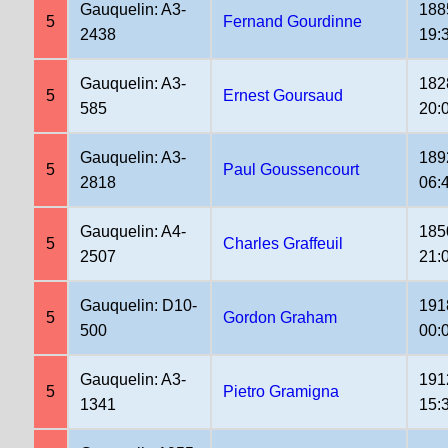
Gauquelin: A3-
188
5
Fernand Gourdinne
2438
19:
Gauquelin: A3-
182
5
Ernest Goursaud
585
20:
Gauquelin: A3-
189
5
Paul Goussencourt
2818
06:
Gauquelin: A4-
185
5
Charles Graffeuil
2507
21:
Gauquelin: D10-
191
5
Gordon Graham
500
00:
Gauquelin: A3-
191
5
Pietro Gramigna
1341
15: