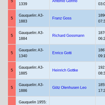
5
Antonio Gorino
1339
03:
Gauquelin: A3-
189
5
Franz Goss
1883
07:
Gauquelin: A3-
187
5
Richard Gossmann
1884
06:
Gauquelin: A3-
186
5
Enrico Gotti
1340
09:
Gauquelin: A3-
192
5
Heinrich Gottke
1885
08:
Gauquelin: A3-
185
5
Götz Olenhusen Leo
1886
17:
Gauquelin 1955: