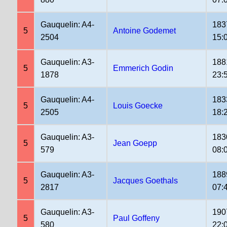
Gauquelin: A4-
183
5
Antoine Godemet
2504
15:
Gauquelin: A3-
188
5
Emmerich Godin
1878
23:
Gauquelin: A4-
183
5
Louis Goecke
2505
18:
Gauquelin: A3-
183
5
Jean Goepp
579
08:
Gauquelin: A3-
188
5
Jacques Goethals
2817
07:
Gauquelin: A3-
190
5
Paul Goffeny
580
22: