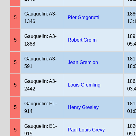
Gauquelin: A3-
188
5
Pier Gregorutti
1346
13:
Gauquelin: A3-
189
5
Robert Greim
1888
05:
Gauquelin: A3-
181
5
Jean Gremion
591
18:
Gauquelin: A3-
186
5
Louis Gremling
2442
03:
Gauquelin: E1-
181
5
Henry Gresley
914
01:
Gauquelin: E1-
182
5
Paul Louis Grevy
915
05: