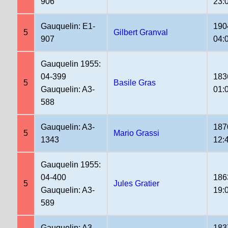
906
23:
Gauquelin: E1-
190
5
Gilbert Granval
907
04:
Gauquelin 1955:
04-399
183
5
Basile Gras
Gauquelin: A3-
01:
588
Gauquelin: A3-
187
5
Mario Grassi
1343
12:
Gauquelin 1955:
04-400
186
5
Jules Gratier
Gauquelin: A3-
19:
589
Gauquelin: A3-
183