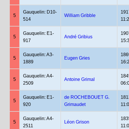
Gauquelin: D10-
191
5
William Gribble
514
11:
Gauquelin: E1-
190
5
André Gribius
917
15:
Gauquelin: A3-
186
5
Eugen Gries
1889
16:
Gauquelin: A4-
184
5
Antoine Grimal
2509
06:
Gauquelin: E1-
de ROCHEBOUET G.
181
5
920
Grimaudet
11:
Gauquelin: A4-
183
5
Léon Grison
2511
11: