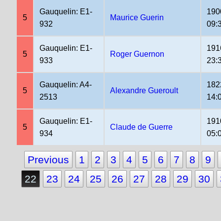
Gauquelin: E1-
190
5
Maurice Guerin
932
09:
Gauquelin: E1-
191
5
Roger Guernon
933
23:
Gauquelin: A4-
182
5
Alexandre Gueroult
2513
14:
Gauquelin: E1-
191
5
Claude de Guerre
934
05:
Previous
1
2
3
4
5
6
7
8
9
22
23
24
25
26
27
28
29
30