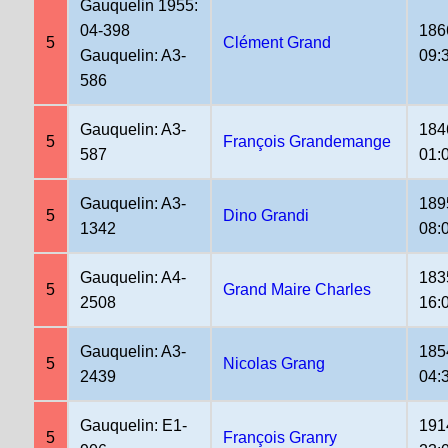
Gauquelin 1955:
04-398
186
5
Clément Grand
Gauquelin: A3-
09:
586
Gauquelin: A3-
184
5
François Grandemange
587
01:
Gauquelin: A3-
189
5
Dino Grandi
1342
08:
Gauquelin: A4-
183
5
Grand Maire Charles
2508
16:
Gauquelin: A3-
185
5
Nicolas Grang
2439
04:
Gauquelin: E1-
191
5
François Granry