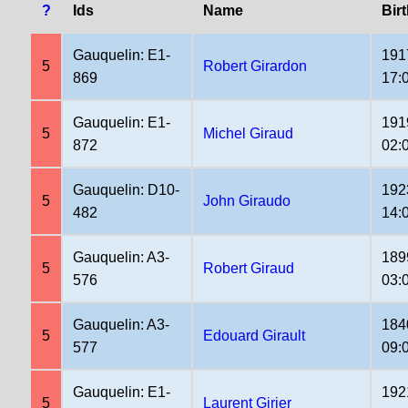
?
Ids
Name
Bir
Gauquelin: E1-
191
5
Robert Girardon
869
17:
Gauquelin: E1-
191
5
Michel Giraud
872
02:
Gauquelin: D10-
192
5
John Giraudo
482
14:
Gauquelin: A3-
189
5
Robert Giraud
576
03:
Gauquelin: A3-
184
5
Edouard Girault
577
09:
Gauquelin: E1-
192
5
Laurent Girier