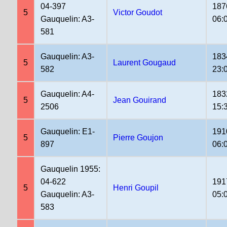
04-397
187
5
Victor Goudot
Gauquelin: A3-
06:
581
Gauquelin: A3-
183
5
Laurent Gougaud
582
23:
Gauquelin: A4-
183
5
Jean Gouirand
2506
15:
Gauquelin: E1-
191
5
Pierre Goujon
897
06:
Gauquelin 1955:
04-622
191
5
Henri Goupil
Gauquelin: A3-
05:
583