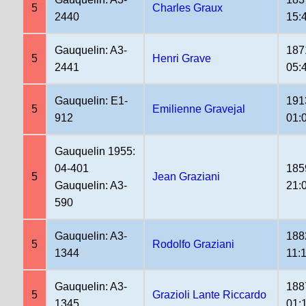
5
Charles Graux
2440
15:
Gauquelin: A3-
187
5
Henri Grave
2441
05:
Gauquelin: E1-
191
5
Emilienne Gravejal
912
01:
Gauquelin 1955:
04-401
185
5
Jean Graziani
Gauquelin: A3-
21:
590
Gauquelin: A3-
188
5
Rodolfo Graziani
1344
11:
Gauquelin: A3-
188
5
Grazioli Lante Riccardo
1345
01: