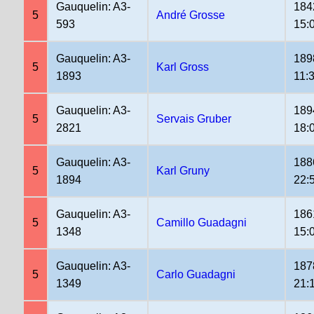
Gauquelin: A3-
184
5
André Grosse
593
15:
Gauquelin: A3-
189
5
Karl Gross
1893
11:
Gauquelin: A3-
189
5
Servais Gruber
2821
18:
Gauquelin: A3-
188
5
Karl Gruny
1894
22:
Gauquelin: A3-
186
5
Camillo Guadagni
1348
15:
Gauquelin: A3-
187
5
Carlo Guadagni
1349
21: