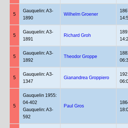
Gauquelin: A3-
186
5
Wilhelm Groener
1890
14:
Gauquelin: A3-
189
5
Richard Groh
1891
14:
Gauquelin: A3-
188
5
Theodor Groppe
1892
06:
Gauquelin: A3-
192
5
Gianandrea Groppiero
1347
06:
Gauquelin 1955:
04-402
186
5
Paul Gros
Gauquelin: A3-
18:
592