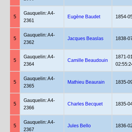
Gauquelin: A4-
5
Eugène Baudet
1854-05
2361
Gauquelin: A4-
5
Jacques Beaslas
1838-07
2362
Gauquelin: A4-
1871-0
5
Camille Beaudouin
2364
02:55:2
Gauquelin: A4-
5
Mathieu Beaurain
1835-09
2365
Gauquelin: A4-
5
Charles Becquet
1835-04
2366
Gauquelin: A4-
5
Jules Bello
1836-02
2367