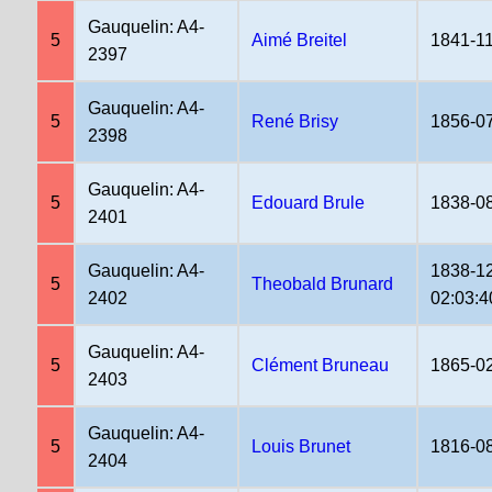
Gauquelin: A4-
5
Aimé Breitel
1841-11
2397
Gauquelin: A4-
5
René Brisy
1856-07
2398
Gauquelin: A4-
5
Edouard Brule
1838-08
2401
Gauquelin: A4-
1838-1
5
Theobald Brunard
2402
02:03:4
Gauquelin: A4-
5
Clément Bruneau
1865-02
2403
Gauquelin: A4-
5
Louis Brunet
1816-08
2404