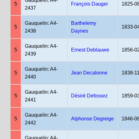
Gauquelin: A4-
5
François Dauger
1825-08
2437
Gauquelin: A4-
Barthelemy
5
1833-04
2438
Daynes
Gauquelin: A4-
5
Ernest Deblauwe
1856-02
2439
Gauquelin: A4-
5
Jean Decalonne
1838-11
2440
Gauquelin: A4-
5
Désiré Defossez
1859-03
2441
Gauquelin: A4-
5
Alphonse Degreige
1846-08
2442
Gauquelin: A4-