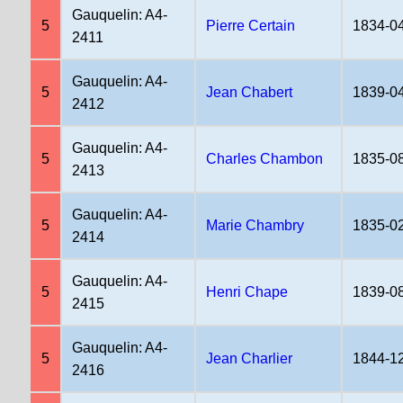
Gauquelin: A4-
5
Pierre Certain
1834-04
2411
Gauquelin: A4-
5
Jean Chabert
1839-04
2412
Gauquelin: A4-
5
Charles Chambon
1835-08
2413
Gauquelin: A4-
5
Marie Chambry
1835-02
2414
Gauquelin: A4-
5
Henri Chape
1839-08
2415
Gauquelin: A4-
5
Jean Charlier
1844-12
2416