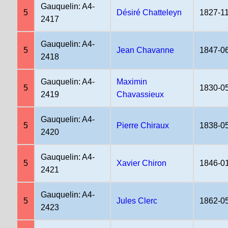
Gauquelin: A4-
5
Désiré Chatteleyn
1827-11
2417
Gauquelin: A4-
5
Jean Chavanne
1847-06
2418
Gauquelin: A4-
Maximin
5
1830-05
2419
Chavassieux
Gauquelin: A4-
5
Pierre Chiraux
1838-05
2420
Gauquelin: A4-
5
Xavier Chiron
1846-01
2421
Gauquelin: A4-
5
Jules Clerc
1862-05
2423