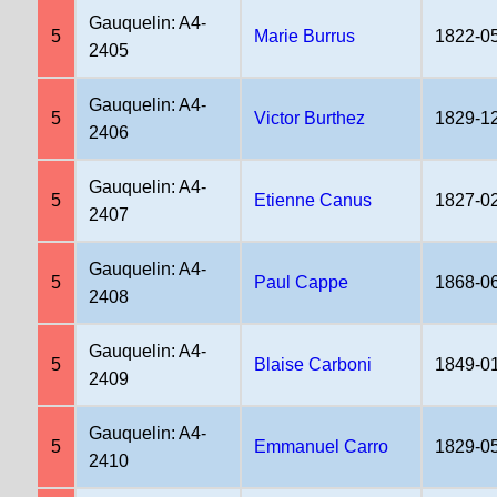
Gauquelin: A4-
5
Marie Burrus
1822-05
2405
Gauquelin: A4-
5
Victor Burthez
1829-12
2406
Gauquelin: A4-
5
Etienne Canus
1827-02
2407
Gauquelin: A4-
5
Paul Cappe
1868-06
2408
Gauquelin: A4-
5
Blaise Carboni
1849-01
2409
Gauquelin: A4-
5
Emmanuel Carro
1829-05
2410