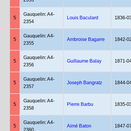
Gauquelin: A4-
5
Louis Baculard
1836-03
2354
Gauquelin: A4-
5
Ambroise Bagarre
1842-02
2355
Gauquelin: A4-
5
Guillaume Balay
1871-04
2356
Gauquelin: A4-
5
Joseph Bangratz
1844-04
2357
Gauquelin: A4-
5
Pierre Barbu
1835-03
2358
Gauquelin: A4-
5
Aimé Baton
1847-07
2360