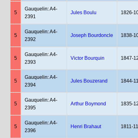
Gauquelin: A4-
5
Jules Boulu
1826-10
2391
Gauquelin: A4-
5
Joseph Bourdoncle
1838-10
2392
Gauquelin: A4-
5
Victor Bourquin
1847-12
2393
Gauquelin: A4-
5
Jules Bouzerand
1844-11
2394
Gauquelin: A4-
5
Arthur Boymond
1835-12
2395
Gauquelin: A4-
5
Henri Brahaut
1811-11
2396