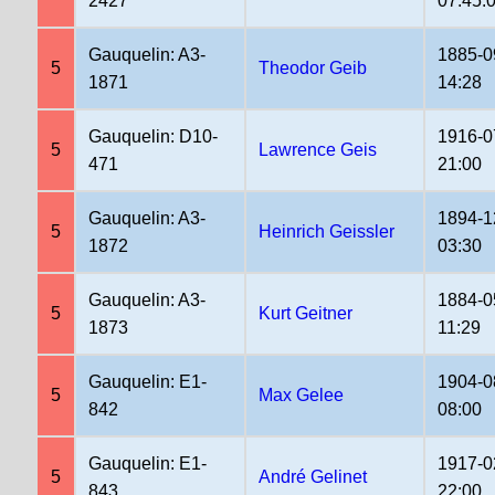
2427
07:45:
Gauquelin: A3-
1885-0
5
Theodor Geib
1871
14:28
Gauquelin: D10-
1916-0
5
Lawrence Geis
471
21:00
Gauquelin: A3-
1894-1
5
Heinrich Geissler
1872
03:30
Gauquelin: A3-
1884-0
5
Kurt Geitner
1873
11:29
Gauquelin: E1-
1904-0
5
Max Gelee
842
08:00
Gauquelin: E1-
1917-0
5
André Gelinet
843
22:00