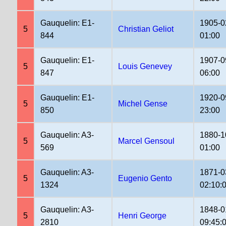
Gauquelin: E1-
1905-0
5
Christian Geliot
844
01:00
Gauquelin: E1-
1907-0
5
Louis Genevey
847
06:00
Gauquelin: E1-
1920-0
5
Michel Gense
850
23:00
Gauquelin: A3-
1880-1
5
Marcel Gensoul
569
01:00
Gauquelin: A3-
1871-0
5
Eugenio Gento
1324
02:10:
Gauquelin: A3-
1848-0
5
Henri George
2810
09:45: