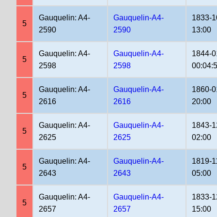
Gauquelin: A4-
Gauquelin-A4-
1833-1
5
2590
2590
13:00
Gauquelin: A4-
Gauquelin-A4-
1844-0
5
2598
2598
00:04:
Gauquelin: A4-
Gauquelin-A4-
1860-0
5
2616
2616
20:00
Gauquelin: A4-
Gauquelin-A4-
1843-1
5
2625
2625
02:00
Gauquelin: A4-
Gauquelin-A4-
1819-1
5
2643
2643
05:00
Gauquelin: A4-
Gauquelin-A4-
1833-1
5
2657
2657
15:00