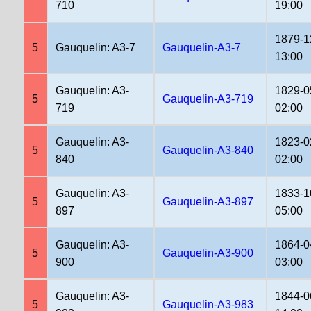
710
19:00
1879-1
5
Gauquelin: A3-7
Gauquelin-A3-7
13:00
Gauquelin: A3-
1829-0
5
Gauquelin-A3-719
719
02:00
Gauquelin: A3-
1823-0
5
Gauquelin-A3-840
840
02:00
Gauquelin: A3-
1833-1
5
Gauquelin-A3-897
897
05:00
Gauquelin: A3-
1864-0
5
Gauquelin-A3-900
900
03:00
Gauquelin: A3-
1844-0
5
Gauquelin-A3-983