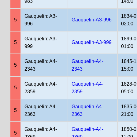
983
14:00
Gauquelin: A3-
1834-0
5
Gauquelin-A3-996
996
02:00
Gauquelin: A3-
1899-0
5
Gauquelin-A3-999
999
01:00
Gauquelin: A4-
Gauquelin-A4-
1845-1
5
2343
2343
15:00
Gauquelin: A4-
Gauquelin-A4-
1828-0
5
2359
2359
05:00
Gauquelin: A4-
Gauquelin-A4-
1835-0
5
2363
2363
21:00
Gauquelin: A4-
Gauquelin-A4-
1850-0
5
2369
2369
11:00