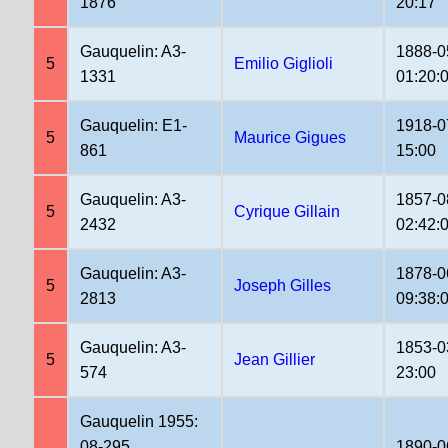
1876
20:17
Gauquelin: A3-
1888-0
5
Emilio Giglioli
1331
01:20:
Gauquelin: E1-
1918-0
5
Maurice Gigues
861
15:00
Gauquelin: A3-
1857-0
5
Cyrique Gillain
2432
02:42:
Gauquelin: A3-
1878-0
5
Joseph Gilles
2813
09:38:
Gauquelin: A3-
1853-0
5
Jean Gillier
574
23:00
Gauquelin 1955:
08-295
1890-0