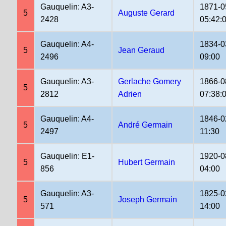
Gauquelin: A3-
1871-0
5
Auguste Gerard
2428
05:42:
Gauquelin: A4-
1834-0
5
Jean Geraud
2496
09:00
Gauquelin: A3-
Gerlache Gomery
1866-0
5
2812
Adrien
07:38:
Gauquelin: A4-
1846-0
5
André Germain
2497
11:30
Gauquelin: E1-
1920-0
5
Hubert Germain
856
04:00
Gauquelin: A3-
1825-0
5
Joseph Germain
571
14:00