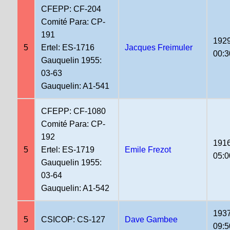
CFEPP: CF-204
Comité Para: CP-
191
1929
5
Ertel: ES-1716
Jacques Freimuler
00:3
Gauquelin 1955:
03-63
Gauquelin: A1-541
CFEPP: CF-1080
Comité Para: CP-
192
1916
5
Ertel: ES-1719
Emile Frezot
05:0
Gauquelin 1955:
03-64
Gauquelin: A1-542
1937
5
CSICOP: CS-127
Dave Gambee
09:5