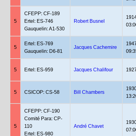
CFEPP: CF-189
1914
5
Ertel: ES-746
Robert Busnel
03:0
Gauquelin: A1-530
Ertel: ES-769
1947
5
Jacques Cachemire
Gauquelin: D6-81
09:3
5
Ertel: ES-959
Jacques Chalifour
1927
1930
5
CSICOP: CS-58
Bill Chambers
13:2
CFEPP: CF-190
Comité Para: CP-
1930
5
110
André Chavet
07:0
Ertel: ES-980