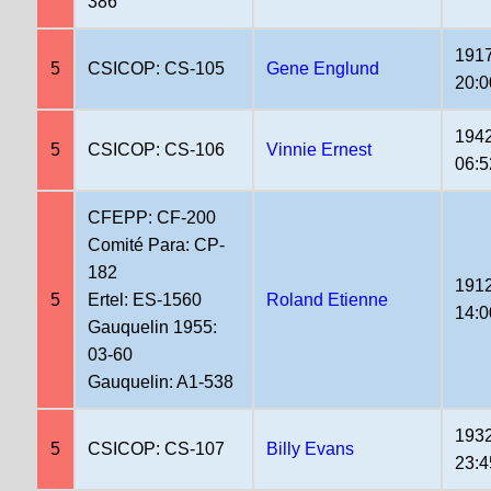
386
1917
5
CSICOP: CS-105
Gene Englund
20:0
1942
5
CSICOP: CS-106
Vinnie Ernest
06:5
CFEPP: CF-200
Comité Para: CP-
182
1912
5
Ertel: ES-1560
Roland Etienne
14:0
Gauquelin 1955:
03-60
Gauquelin: A1-538
1932
5
CSICOP: CS-107
Billy Evans
23:4