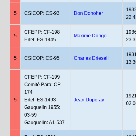
1932
5
CSICOP: CS-93
Don Donoher
22:4
CFEPP: CF-198
1936
5
Maxime Dorigo
Ertel: ES-1445
23:3
1931
5
CSICOP: CS-95
Charles Driesell
13:3
CFEPP: CF-199
Comité Para: CP-
174
1921
5
Ertel: ES-1493
Jean Duperay
02:0
Gauquelin 1955:
03-59
Gauquelin: A1-537