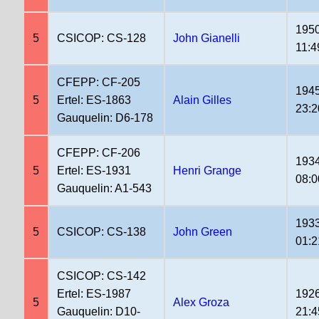
1950
5
CSICOP: CS-128
John Gianelli
11:4
CFEPP: CF-205
1945
5
Ertel: ES-1863
Alain Gilles
23:2
Gauquelin: D6-178
CFEPP: CF-206
1934
5
Ertel: ES-1931
Henri Grange
08:0
Gauquelin: A1-543
1933
5
CSICOP: CS-138
John Green
01:2
CSICOP: CS-142
Ertel: ES-1987
1926
5
Alex Groza
Gauquelin: D10-
21:4