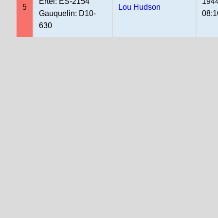
Ertel: ES-2154
1944
5
Lou Hudson
Gauquelin: D10-
08:1
630