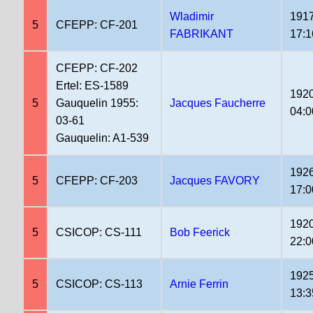
Wladimir
1917
5
CFEPP: CF-201
FABRIKANT
17:1
CFEPP: CF-202
Ertel: ES-1589
1920
5
Gauquelin 1955:
Jacques Faucherre
04:0
03-61
Gauquelin: A1-539
1926
5
CFEPP: CF-203
Jacques FAVORY
17:0
1920
5
CSICOP: CS-111
Bob Feerick
22:0
1925
5
CSICOP: CS-113
Arnie Ferrin
13:3