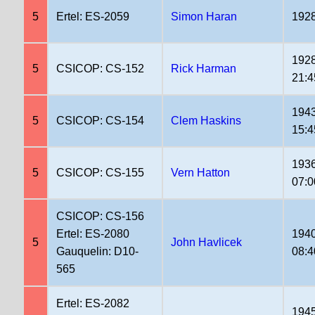
5
Ertel: ES-2059
Simon Haran
1928
1928
5
CSICOP: CS-152
Rick Harman
21:4
1943
5
CSICOP: CS-154
Clem Haskins
15:4
1936
5
CSICOP: CS-155
Vern Hatton
07:0
CSICOP: CS-156
Ertel: ES-2080
1940
5
John Havlicek
Gauquelin: D10-
08:4
565
Ertel: ES-2082
1945