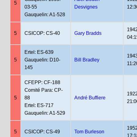
5
03-55
Desvignes
12:3
Gauquelin: A1-528
1942
5
CSICOP: CS-40
Gary Bradds
04:1
Ertel: ES-639
1943
5
Gauquelin: D10-
Bill Bradley
11:2
145
CFEPP: CF-188
Comité Para: CP-
1922
5
88
André Buffiere
21:0
Ertel: ES-717
Gauquelin: A1-529
1952
5
CSICOP: CS-49
Tom Burleson
17:1