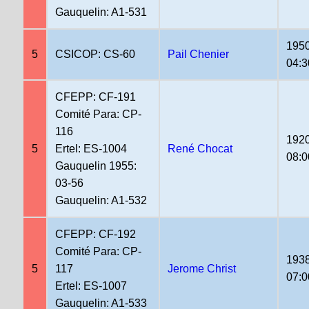
Gauquelin: A1-531
1950
5
CSICOP: CS-60
Pail Chenier
04:3
CFEPP: CF-191
Comité Para: CP-
116
1920
5
Ertel: ES-1004
René Chocat
08:0
Gauquelin 1955:
03-56
Gauquelin: A1-532
CFEPP: CF-192
Comité Para: CP-
1938
5
117
Jerome Christ
07:0
Ertel: ES-1007
Gauquelin: A1-533