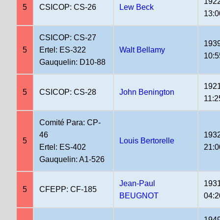
1922
5
CSICOP: CS-26
Lew Beck
13:0
CSICOP: CS-27
1939
5
Ertel: ES-322
Walt Bellamy
10:5
Gauquelin: D10-88
1921
5
CSICOP: CS-28
John Benington
11:2
Comité Para: CP-
46
1932
5
Louis Bertorelle
Ertel: ES-402
21:0
Gauquelin: A1-526
Jean-Paul
1931
5
CFEPP: CF-185
BEUGNOT
04:2
1949