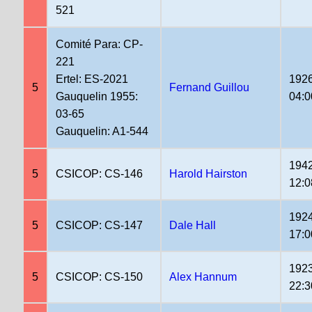
521
Comité Para: CP-
221
Ertel: ES-2021
1926
5
Fernand Guillou
Gauquelin 1955:
04:0
03-65
Gauquelin: A1-544
1942
5
CSICOP: CS-146
Harold Hairston
12:0
1924
5
CSICOP: CS-147
Dale Hall
17:0
1923
5
CSICOP: CS-150
Alex Hannum
22:3