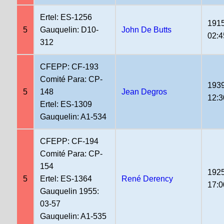
Ertel: ES-1256
1915
5
Gauquelin: D10-
John De Butts
02:4
312
CFEPP: CF-193
Comité Para: CP-
1939
5
148
Jean Degros
12:3
Ertel: ES-1309
Gauquelin: A1-534
CFEPP: CF-194
Comité Para: CP-
154
1925
5
Ertel: ES-1364
René Derency
17:0
Gauquelin 1955:
03-57
Gauquelin: A1-535