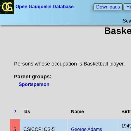
Open Gauquelin Database
Downloads
Hi
Sea
Baske
Persons whose occupation is Basketball player.
Parent groups:
Sportsperson
?
Ids
Name
Birt
1949
5
CSICOP: CS-5
George Adams