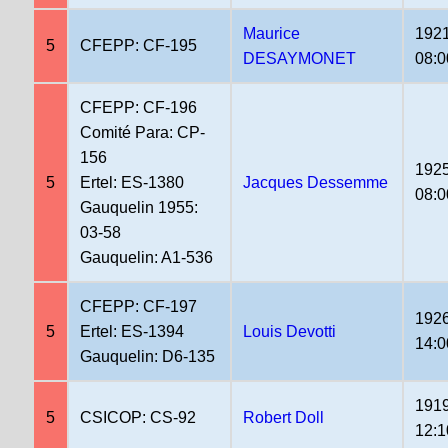
Maurice
1921
5
CFEPP: CF-195
DESAYMONET
08:0
CFEPP: CF-196
Comité Para: CP-
156
1925
5
Ertel: ES-1380
Jacques Dessemme
08:0
Gauquelin 1955:
03-58
Gauquelin: A1-536
CFEPP: CF-197
1926
5
Ertel: ES-1394
Louis Devotti
14:0
Gauquelin: D6-135
1919
5
CSICOP: CS-92
Robert Doll
12:1