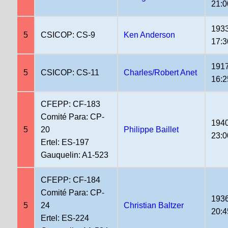
21:0
1933
5
CSICOP: CS-9
Ken Anderson
17:3
1917
5
CSICOP: CS-11
Charles/Robert Anet
16:2
CFEPP: CF-183
Comité Para: CP-
1940
5
20
Philippe Baillet
23:0
Ertel: ES-197
Gauquelin: A1-523
CFEPP: CF-184
Comité Para: CP-
1936
5
24
Christian Baltzer
20:4
Ertel: ES-224