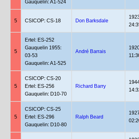
Gauquelin: A1-524
1923
5
CSICOP: CS-18
Don Barksdale
24:3
Ertel: ES-252
Gauquelin 1955:
1920
5
André Barrais
03-53
11:3
Gauquelin: A1-525
CSICOP: CS-20
1944
5
Ertel: ES-256
Richard Barry
14:3
Gauquelin: D10-70
CSICOP: CS-25
1927
5
Ertel: ES-296
Ralph Beard
02:2
Gauquelin: D10-80