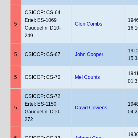
CSICOP: CS-64
Ertel: ES-1069
1946
5
Glen Combs
Gauquelin: D10-
16:1
249
1912
5
CSICOP: CS-67
John Cooper
15:3
1941
5
CSICOP: CS-70
Mel Counts
01:3
CSICOP: CS-72
Ertel: ES-1150
1948
5
David Cowens
Gauquelin: D10-
04:2
272
1936