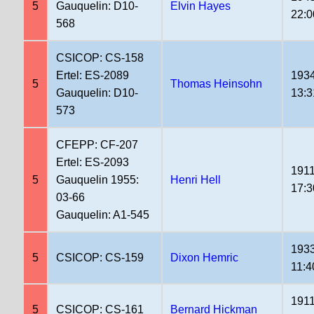
5
Gauquelin: D10-
Elvin Hayes
22:0
568
CSICOP: CS-158
Ertel: ES-2089
1934
5
Thomas Heinsohn
Gauquelin: D10-
13:3
573
CFEPP: CF-207
Ertel: ES-2093
1911
5
Gauquelin 1955:
Henri Hell
17:3
03-66
Gauquelin: A1-545
1933
5
CSICOP: CS-159
Dixon Hemric
11:4
1911
5
CSICOP: CS-161
Bernard Hickman