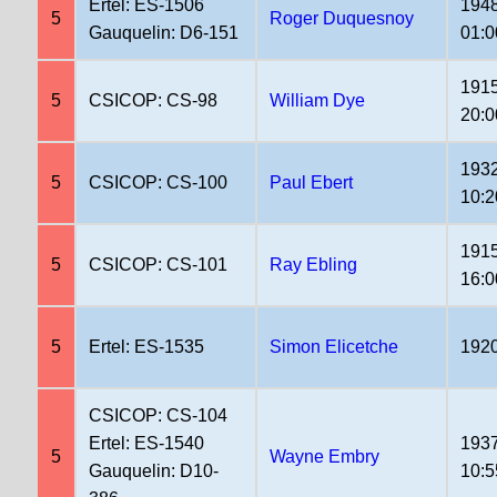
Ertel: ES-1506
1948
5
Roger Duquesnoy
Gauquelin: D6-151
01:0
1915
5
CSICOP: CS-98
William Dye
20:0
1932
5
CSICOP: CS-100
Paul Ebert
10:2
1915
5
CSICOP: CS-101
Ray Ebling
16:0
5
Ertel: ES-1535
Simon Elicetche
1920
CSICOP: CS-104
Ertel: ES-1540
1937
5
Wayne Embry
Gauquelin: D10-
10:5