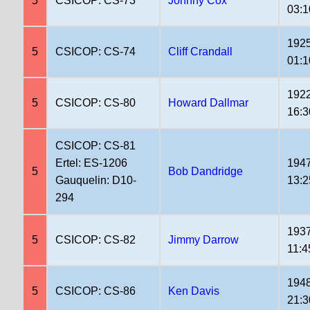
5
CSICOP: CS-73
Johnny Cox
03:1
1925
5
CSICOP: CS-74
Cliff Crandall
01:1
1922
5
CSICOP: CS-80
Howard Dallmar
16:3
CSICOP: CS-81
Ertel: ES-1206
1947
5
Bob Dandridge
Gauquelin: D10-
13:2
294
1937
5
CSICOP: CS-82
Jimmy Darrow
11:4
1948
5
CSICOP: CS-86
Ken Davis
21:3