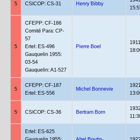
5
CSICOP: CS-31
Henry Bibby
15:5
CFEPP: CF-186
Comité Para: CP-
57
1911
5
Ertel: ES-496
Pierre Boel
18:0
Gauquelin 1955:
03-54
Gauquelin: A1-527
CFEPP: CF-187
1921
5
Michel Bonnevie
Ertel: ES-556
13:0
1932
5
CSICOP: CS-36
Bertram Born
11:3
Ertel: ES-625
Gauquelin 1955:
Abel Boutin-
1922