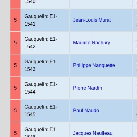
1540
Gauquelin: E1-
5
Jean-Louis Murat
1541
Gauquelin: E1-
5
Maurice Nachury
1542
Gauquelin: E1-
5
Philippe Nanquette
1543
Gauquelin: E1-
5
Pierre Nardin
1544
Gauquelin: E1-
5
Paul Naudo
1545
Gauquelin: E1-
5
Jacques Naulleau