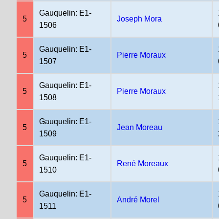
Gauquelin: E1-
5
Joseph Mora
1506
Gauquelin: E1-
5
Pierre Moraux
1507
Gauquelin: E1-
5
Pierre Moraux
1508
Gauquelin: E1-
5
Jean Moreau
1509
Gauquelin: E1-
5
René Moreaux
1510
Gauquelin: E1-
5
André Morel
1511