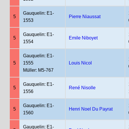
Gauquelin: E1-
5
Pierre Niaussat
1553
Gauquelin: E1-
5
Emile Niboyet
1554
Gauquelin: E1-
5
1555
Louis Nicol
Müller: M5-767
Gauquelin: E1-
5
René Nisolle
1556
Gauquelin: E1-
5
Henri Noel Du Payrat
1560
Gauquelin: E1-