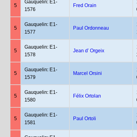
Gauquelin: E1-
5
Fred Orain
1576
Gauquelin: E1-
5
Paul Ordonneau
1577
Gauquelin: E1-
5
Jean d' Orgeix
1578
Gauquelin: E1-
5
Marcel Orsini
1579
Gauquelin: E1-
5
Félix Ortolan
1580
Gauquelin: E1-
5
Paul Ortoli
1581