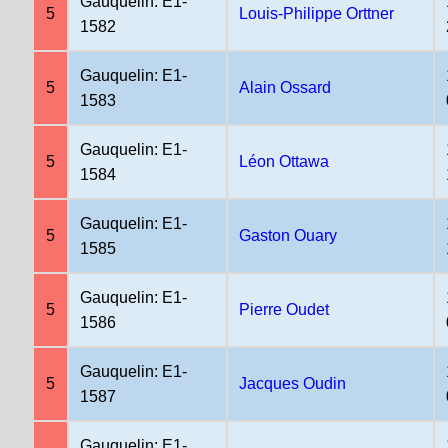
Gauquelin: E1-
5
Louis-Philippe Orttner
1582
Gauquelin: E1-
5
Alain Ossard
1583
Gauquelin: E1-
5
Léon Ottawa
1584
Gauquelin: E1-
5
Gaston Ouary
1585
Gauquelin: E1-
5
Pierre Oudet
1586
Gauquelin: E1-
5
Jacques Oudin
1587
Gauquelin: E1-