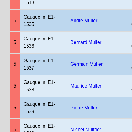
1513
Gauquelin: E1-
5
André Muller
1535
Gauquelin: E1-
5
Bernard Muller
1536
Gauquelin: E1-
5
Germain Muller
1537
Gauquelin: E1-
5
Maurice Muller
1538
Gauquelin: E1-
5
Pierre Muller
1539
Gauquelin: E1-
5
Michel Multrier