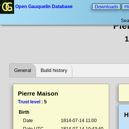
Open Gauquelin Database
Downloads
Hi
Sea
Pie
1
General
Build history
Pierre Maison
Trust level
:
5
Birth
H
Date
1814-07-14 11:00
Date UTC
1814-07-14 10:43:40