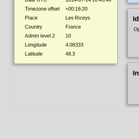
Timezone offset
+00:16:20
Id
Place
Les Riceys
Country
France
Op
Admin level 2
10
Longitude
4.08333
Latitude
48.3
I