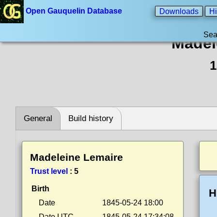
Open Gauquelin Database
Downloads
Hi
Sea
Madel
1
General
Build history
Madeleine Lemaire
Trust level
:
5
Birth
H
Date
1845-05-24 18:00
Date UTC
1845-05-24 17:34:08