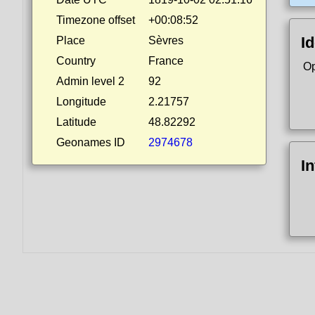
Timezone offset
+00:08:52
Id
Place
Sèvres
Country
France
Op
Admin level 2
92
Longitude
2.21757
Latitude
48.82292
Geonames ID
2974678
I