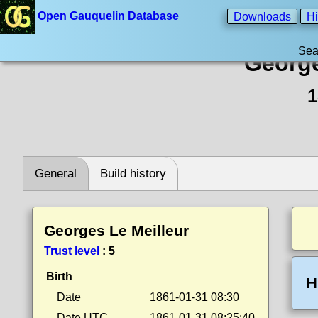
Open Gauquelin Database
Downloads
Hi
Sea
George
1
General
Build history
Georges Le Meilleur
Trust level
:
5
Birth
H
Date
1861-01-31 08:30
Date UTC
1861-01-31 08:25:40