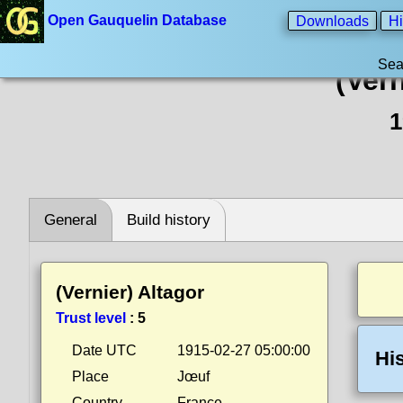
Open Gauquelin Database
Downloads
Hi
Sea
(Vern
1
General
Build history
(Vernier) Altagor
Trust level
:
5
Date UTC
1915-02-27 05:00:00
Hi
Place
Jœuf
Country
France